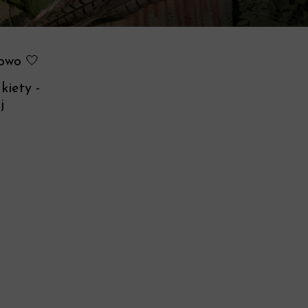
towo 🤍
kiety -
j