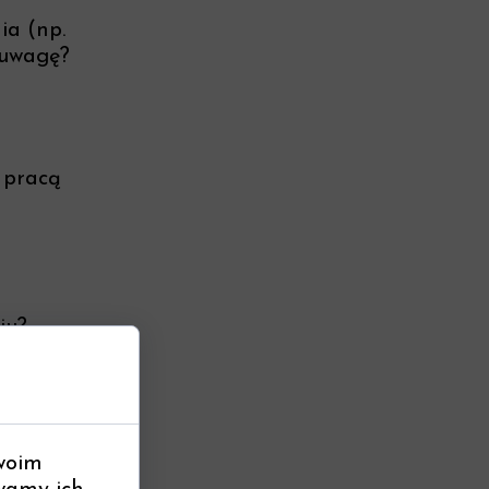
ia (np.
 uwagę?
 pracą
iu?
Twoim