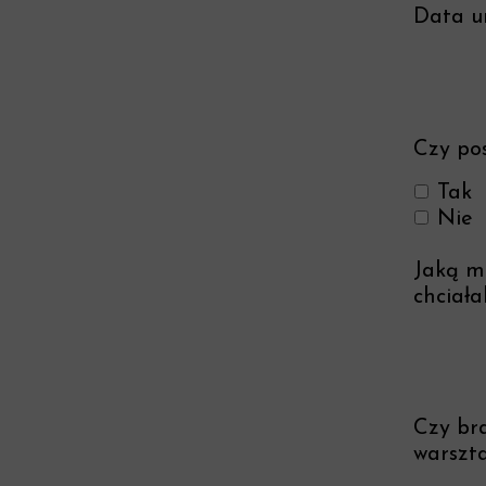
Data u
Czy po
Tak
Nie
Jaką ma
chciała
Czy br
warszt