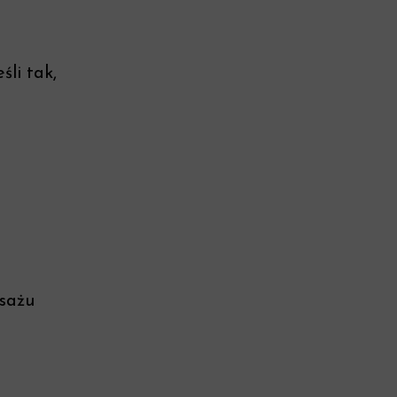
li tak,
asażu