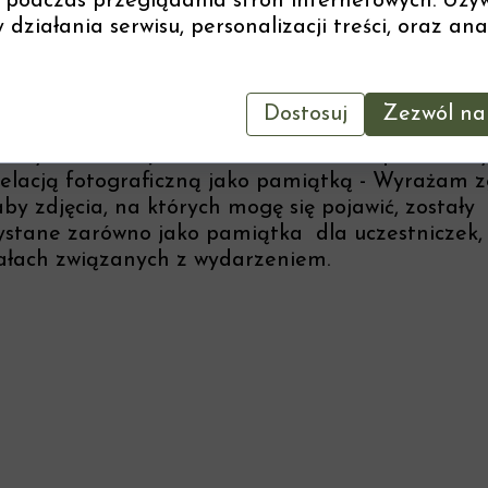
 podczas przeglądania stron internetowych. Uży
działania serwisu, personalizacji treści, oraz ana
s wyjazdu będzie z nami fotografka, która uchwy
Dostosuj
Zezwól na 
spólne chwile w sposób niezauważalny, subtelny 
owy dla każdej z nas. Po zakończeniu podzielimy
elacją fotograficzną jako pamiątką - Wyrażam 
aby zdjęcia, na których mogę się pojawić, zostały
stane zarówno jako pamiątka dla uczestniczek, 
ałach związanych z wydarzeniem.