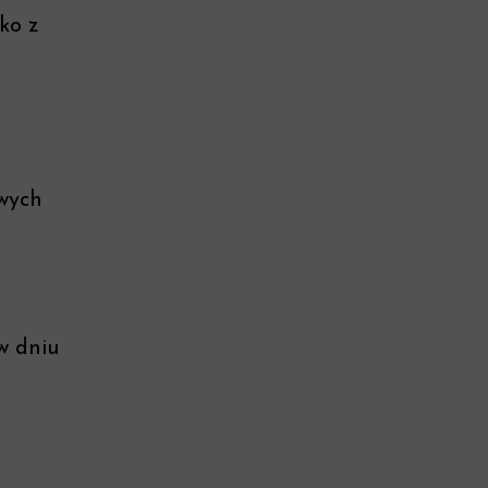
lko z
wych
w dniu