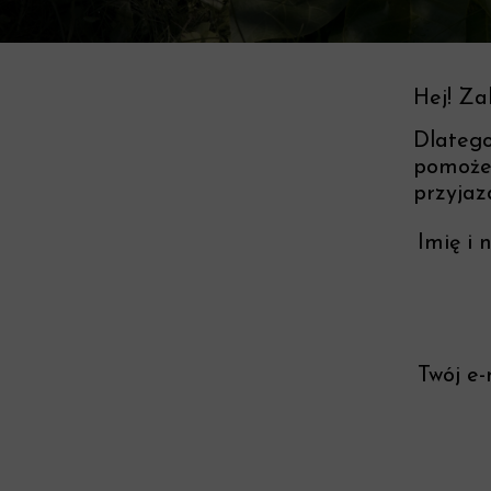
Hej! Za
Dlatego
pomoże 
przyjaz
Imię i 
Twój e-