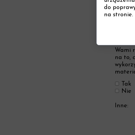
urządzeniu
do poprawy 
na stronie.
Podcza
nasze w
komfort
Wami r
na to, 
wykorzy
materi
Tak
Nie
Inne: