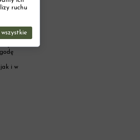
wamy ich
lizy ruchu
ci
wszystkie
i
 się z
zgodę
jak i w