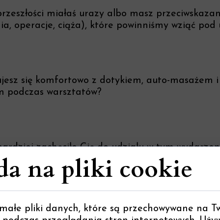
rzeszłości miałaś urazy albo masz przeciwskazan
a, operacje, ciąża), które powinniśmy wziąć pod
ujesz się komfortowo z dotykiem, auto-masażem i
em podczas warsztatów?
ardziej zachęciło Cię do udziału w tym wydarzen
a na pliki cookie
wiedziałaś się o naszych warsztatach?
 małe pliki danych, które są przechowywane na 