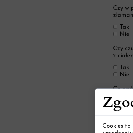
Czy w p
złamani
Tak
Nie
Czy cz
z ciał
Tak
Nie
Co najb
Zgod
Skąd do
Cookies to